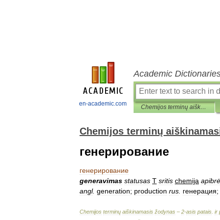
Academic Dictionarie
en-academic.com
Chemijos terminų aiškinamasis žodynas
Chemijos terminų aiškinamas
генерирование
генерирование
generavimas
statusas
T
sritis
chemija
apibrė
angl
.
generation
;
production
rus
.
генерация
Chemijos
terminų
aiškinamasis
žodynas
–
2
-
asis
patais
.
ir