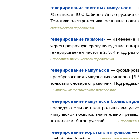
генерирование тактовых импульсов
— 
Жилинская, Ю.С.Кабиров. Англо русский сло
Тематики электротехника, основные пон
технического переводчика
генерирование гармоник
— Изменение ча
через прозрачную среду вследствие ангар
генерированием частот в 2, 3, 4 и т.д. 
Справочник технического переводчика
генерирование импульсов
— формирован
преобразования импульсных сигналов. [Л.
толковый словарь справочник. Под редакц
Справочник технического переводчика
генерирование импульсов большой дл
последовательность контрольных импульсов
импульсной посылки, значительно превыш
технологии. Англо русский… …
Справочник 
генерирование коротких импульсов
— —
flash device function …