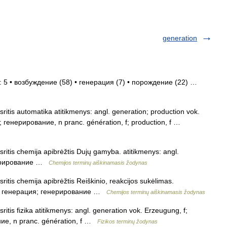
generation
 5 • возбуждение (58) • генерация (7) • порождение (22) …
itis automatika atitikmenys: angl. generation; production vok.
f; генерирование, n pranc. génération, f; production, f …
itis chemija apibrėžtis Dujų gamyba. atitikmenys: angl.
енерирование …
Chemijos terminų aiškinamasis žodynas
tis chemija apibrėžtis Reiškinio, reakcijos sukėlimas.
rus. генерация; генерирование …
Chemijos terminų aiškinamasis žodynas
tis fizika atitikmenys: angl. generation vok. Erzeugung, f;
ние, n pranc. génération, f …
Fizikos terminų žodynas