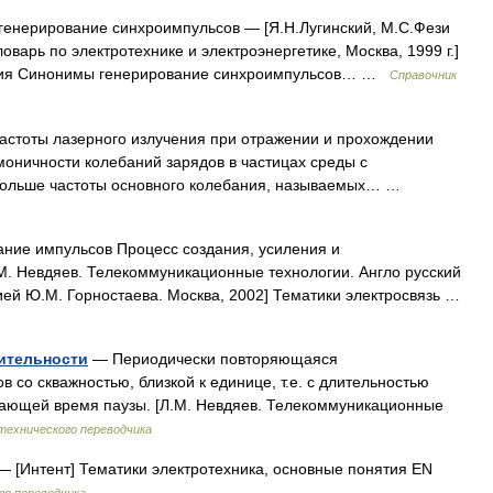
генерирование синхроимпульсов — [Я.Н.Лугинский, М.С.Фези
варь по электротехнике и электроэнергетике, Москва, 1999 г.]
ятия Синонимы генерирование синхроимпульсов… …
Справочник
стоты лазерного излучения при отражении и прохождении
моничности колебаний зарядов в частицах среды с
раз больше частоты основного колебания, называемых… …
ие импульсов Процесс создания, усиления и
М. Невдяев. Телекоммуникационные технологии. Англо русский
ией Ю.М. Горностаева. Москва, 2002] Тематики электросвязь …
ительности
— Периодически повторяющаяся
 со скважностью, близкой к единице, т.е. с длительностью
ающей время паузы. [Л.М. Невдяев. Телекоммуникационные
технического переводчика
 [Интент] Тематики электротехника, основные понятия EN