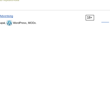
го переводчика
Advertising
18+
upal,
WordPress, MODx.