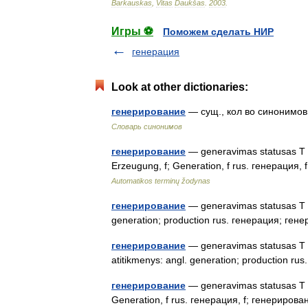
Barkauskas
,
Vitas
Daukšas
.
2003
.
Игры ⚽
Поможем сделать НИР
генерация
Look at other dictionaries:
генерирование
— сущ., кол во синонимов:
Словарь синонимов
генерирование
— generavimas statusas T sr
Erzeugung, f; Generation, f rus. генерация, 
Automatikos terminų žodynas
генерирование
— generavimas statusas T sr
generation; production rus. генерация; г
генерирование
— generavimas statusas T sri
atitikmenys: angl. generation; production 
генерирование
— generavimas statusas T sri
Generation, f rus. генерация, f; генерирова