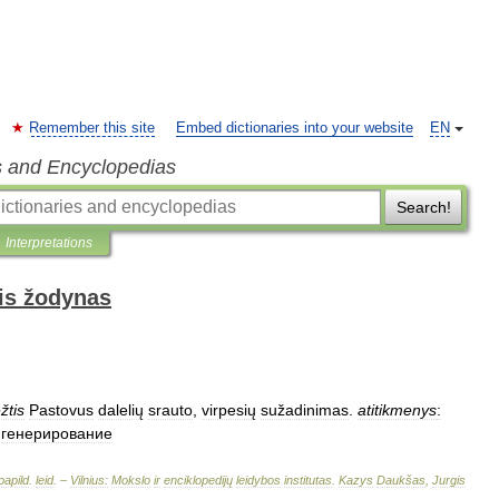
Remember this site
Embed dictionaries into your website
EN
s and Encyclopedias
Search!
Interpretations
is žodynas
žtis
Pastovus
dalelių
srauto
,
virpesių
sužadinimas
.
atitikmenys
:
;
генерирование
papild
.
leid
. –
Vilnius:
Mokslo
ir
enciklopedijų
leidybos
institutas
.
Kazys
Daukšas
,
Jurgis